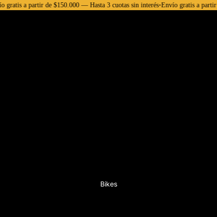
a partir de $150.000 — Hasta 3 cuotas sin interés
•
Envío gratis a partir de $150
Bikes