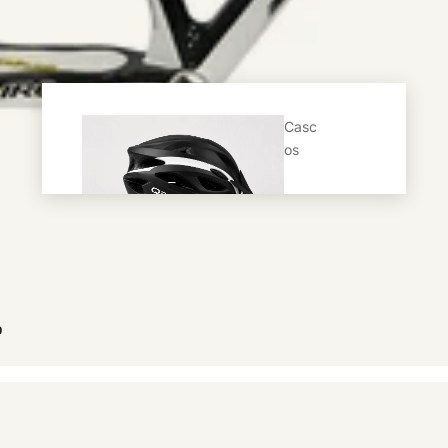
Frenos
Discos de freno
Trans
misió
Casc
n
os
Descarriladores
Cadenas
Piñones
Plato Palanca
Shiffers
Comb
os
b
Co
ckp
it
Pedales