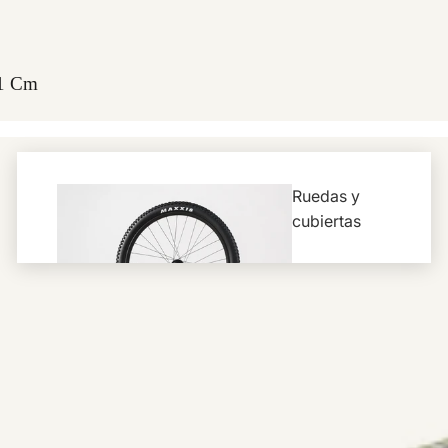
51 Cm
Ruedas y
cubiertas
Ruedas
Cubiertas
Cámaras