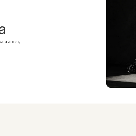
a
Urba
n
para armar,
Freesty
le
Cuadros