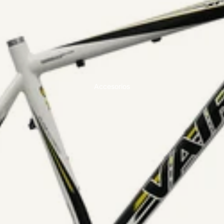
Llantas
Mazas
Susp
ensió
n
Accesorios
Horquillas
Amortiguadores
Fren
os
Levas