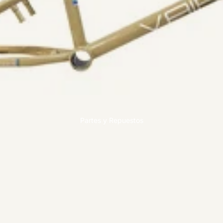
Acer
o
Partes y Repuestos
Fibra de
carbono