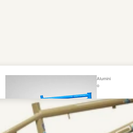
Player
as
Alumini
o